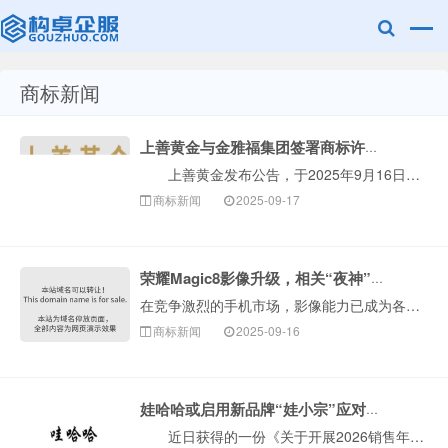
商标新闻
赣州兰之新知
上善黄金与金雅福集团签署商标许可协议
上善黄金发布公告，于2025年9月16日，深圳金雅福控股集团有限公司(金雅福集团)作为许可方已与本公司全资附属公司香港上善科技发展有限公司(上善科···
商标新闻
2025-09-17
荣耀Magic8影像升级，相关“夜神”商标已布局！
在竞争激烈的手机市场，影像能力已成为各大品牌角逐的焦点。近期，荣耀终端股份有限公司（简称荣耀）的CEO官宣预热了Magic8系列新机，并透露了“两亿长···
产网
商标新闻
2025-09-16
娃哈哈或启用新品牌“娃小宗”应对商标风险
近日获得的一份《关于开展2026销售年度经销商沟通工作的通知》显示，自娃哈哈集团创始人离世后，公司正努力推进解决历史遗留问题。为维护“娃哈哈”品牌···