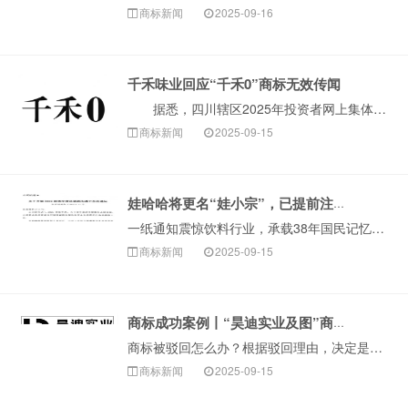
商标新闻
2025-09-16
千禾味业回应“千禾0”商标无效传闻
据悉，四川辖区2025年投资者网上集体接待日及半年报业绩说明会在线上举行。千禾味业相关负责人在回应投资者提问时表示，有关“千禾0”商标被宣告无效的···
商标新闻
2025-09-15
娃哈哈将更名“娃小宗”，已提前注册商标！
一纸通知震惊饮料行业，承载38年国民记忆的“娃哈哈”品牌可能即将告别舞台。9月12日，娃哈哈集团旗下杭州娃哈哈宏辉食品饮料有限···
商标新闻
2025-09-15
商标成功案例丨“昊迪实业及图”商标驳回复审成功
商标被驳回怎么办？根据驳回理由，决定是否申请驳回复审很关键。比如当商标因近似这种非绝对禁止性原因被驳回，可以尝试争取复审。今天，构卓给大家分享近期成功···
商标新闻
2025-09-15