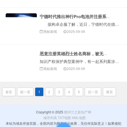
宁德时代推出神行Pro电池并注册系列商标
据构卓企服了解，近日，宁德时代在德国慕尼黑车展发布NP3.0电池安全技术平台，并推出首款磷酸铁锂动力电池‘神行Pro’。查询显示，宁德时代已申请注···
商标新闻
2025-09-09
恶意注册英雄烈士姓名商标，被无效！
知识产权保护典型案例中，有一起系列案涉及恶意注册英雄烈士姓名商标。据悉，部分企业或个人在果酒（含酒精）、葡萄酒、钓鱼用具、洗衣液等多个商品类别上申请注···
商标新闻
2025-09-09
首页
前一页
1
2
3
4
5
后一页
尾页
Copyright © 2025
赣州兰之新知产网
城市列表
TXT地图
XML地图
本站为域名停放页面，全部内容为网页演示效果，无任何实际意义！如果侵犯