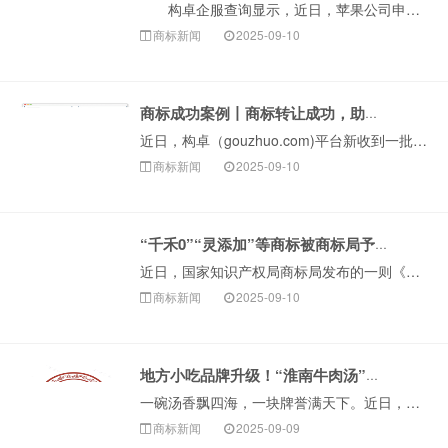
构卓企服查询显示，近日，苹果公司申请注册一枚“APPLE EYESIGHT”商标，国际分类为科学仪器，当前商标状态为等待实质审查。 公开信息显示···
商标新闻
2025-09-10
商标成功案例丨商标转让成功，助力企业快速获品牌资产
近日，构卓（gouzhuo.com)平台新收到一批国家知识产权局商标局下发的《商标转让证明》，成功促成数十件优质商标完成转让。这些成功转让的商标资源涵···
商标新闻
2025-09-10
“千禾0”“灵添加”等商标被商标局予以无效！
近日，国家知识产权局商标局发布的一则《注册商标宣告无效公告》显示，沈阳某美容公司申请的“灵添加”商标被正式宣告无效。看到&ld···
商标新闻
2025-09-10
地方小吃品牌升级！“淮南牛肉汤”正式获批注册！
一碗汤香飘四海，一块牌誉满天下。近日，由安徽省淮南市淮南牛肉汤产业发展协会提交的“淮南牛肉汤”集体商标（图形）获准注册。这标志着淮南牛肉汤产业迎来发展···
商标新闻
2025-09-09