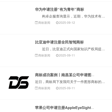
华为申请注册“有为青年”商标
构卓企服查询显示，近期，华为技术有限公司申请注册3枚“有为青年”商标，国际分类为科学仪器、广告销售，当前商标状态均为等待实质审查。此举表明华为正进···
商标新闻
2025-09-12
比亚迪申请注册全民智驾商标
近日，比亚迪正式向国家知识产权局提交了“全民智驾”商标的注册申请。该商标申请信息已在国家知识产权局官网公示，申请类别为第9类，涵盖电子产品、计算机···
商标新闻
2025-09-11
商标成功案例丨南昌某公司申请图形商标因近似被驳回，复审成功！
近日，商标局下发我司关于一件图形商标的驳回复审决定书。该商标在审查过程中，因与在先商标近似被商标局予以驳回，申请人委托我司代理向商标局提交驳回复审。一···
商标新闻
2025-09-11
苹果公司申请注册AppleEyeSight商标