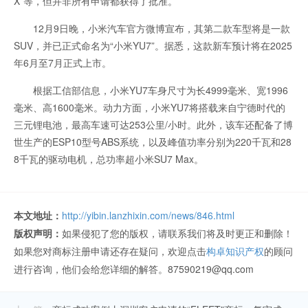
X”等，但并非所有申请都获得了批准。
12月9日晚，小米汽车官方微博宣布，其第二款车型将是一款
SUV，并已正式命名为“小米YU7”。据悉，这款新车预计将在2025
年6月至7月正式上市。
根据工信部信息，小米YU7车身尺寸为长4999毫米、宽1996
毫米、高1600毫米。动力方面，小米YU7将搭载来自宁德时代的
三元锂电池，最高车速可达253公里/小时。此外，该车还配备了博
世生产的ESP10型号ABS系统，以及峰值功率分别为220千瓦和28
8千瓦的驱动电机，总功率超小米SU7 Max。
本文地址：
http://yibin.lanzhixin.com/news/846.html
版权声明：
如果侵犯了您的版权，请联系我们将及时更正和删除！
如果您对商标注册申请还存在疑问，欢迎点击
构卓知识产权
的顾问
进行咨询，他们会给您详细的解答。87590219@qq.com