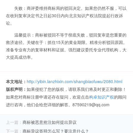
失败：商评委维持商标局的驳回决定。如果您仍然不服，可以
在收到复审决定书之日起30日内向北京知识产权法院提起行政诉
讼。
温馨提示：商标被驳回不等于彻底失败，驳回复审是您重要的
救济途径。关键在于：抓住15天的黄金期限。精准分析驳回原因。
准备专业有力的复审材料和证据。强烈建议委托专业代理机构，大
大提高成功率。
本文地址：
http://yibin.lanzhixin.com/shangbiaofuwu/2080.html
版权声明：
如果侵犯了您的版权，请联系我们将及时更正和删除！
如果您对商标注册申请还存在疑问，欢迎点击
构卓知识产权
的顾问
进行咨询，他们会给您详细的解答。87590219@qq.com
上一篇：
商标被恶意抢注如何提出异议
下一篇：
商标异议答辩怎么写？要注意什么？