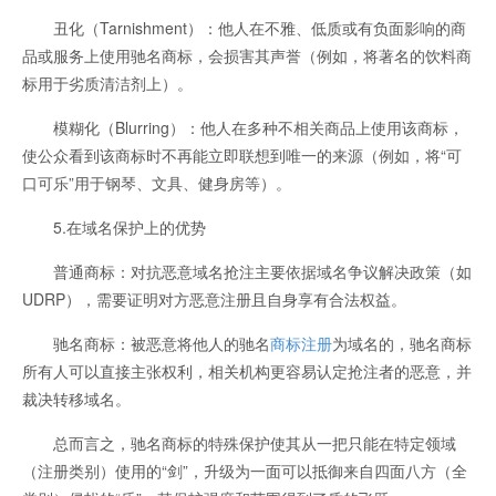
丑化（Tarnishment）：他人在不雅、低质或有负面影响的商
品或服务上使用驰名商标，会损害其声誉（例如，将著名的饮料商
标用于劣质清洁剂上）。
模糊化（Blurring）：他人在多种不相关商品上使用该商标，
使公众看到该商标时不再能立即联想到唯一的来源（例如，将“可
口可乐”用于钢琴、文具、健身房等）。
5.在域名保护上的优势
普通商标：对抗恶意域名抢注主要依据域名争议解决政策（如
UDRP），需要证明对方恶意注册且自身享有合法权益。
驰名商标：被恶意将他人的驰名
商标注册
为域名的，驰名商标
所有人可以直接主张权利，相关机构更容易认定抢注者的恶意，并
裁决转移域名。
总而言之，驰名商标的特殊保护使其从一把只能在特定领域
（注册类别）使用的“剑”，升级为一面可以抵御来自四面八方（全